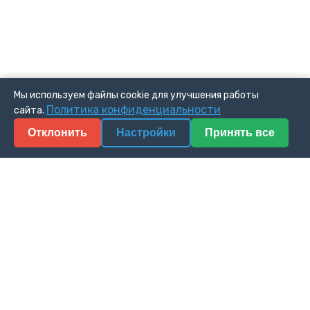
Мы используем файлы cookie для улучшения работы
Политика конфиденциальности
сайта.
Отклонить
Настройки
Принять все
Обучение
Курсы National Instruments
Курсы FESTO
Повышение квалификации
Профессиональная переподготовка