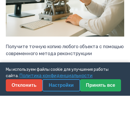
Получите точную копию любого объекта с помощью
современного метода реконструкции
Мы используем файлы cookie для улучшения работы
Оставить запрос
Политика конфиденциальности
сайта.
ПРОТОТИПИРОВАНИЕ 3D
Отклонить
Настройки
Принять все
МОДЕЛЕЙ