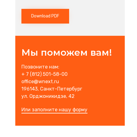
Download PDF
Мы поможем вам!
Позвоните нам:
+ 7 (812) 501-58-00
office@wnext.ru
196143, Санкт-Петербург
ул. Орджоникидзе, 42
Или заполните нашу форму